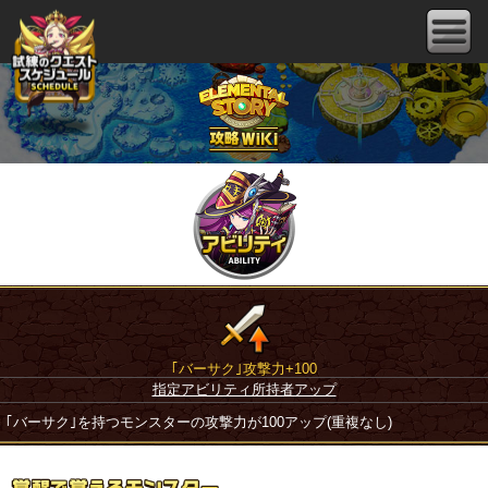
｢バーサク｣攻撃力+100
指定アビリティ所持者アップ
｢バーサク｣を持つモンスターの攻撃力が100アップ(重複なし)