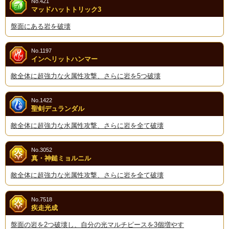
No.421
マッドハットトリック3
盤面にある岩を破壊
No.1197
インヘリットハンマー
敵全体に超強力な火属性攻撃、さらに岩を5つ破壊
No.1422
聖剣デュランダル
敵全体に超強力な水属性攻撃、さらに岩を全て破壊
No.3052
真・神鎚ミョルニル
敵全体に超強力な光属性攻撃、さらに岩を全て破壊
No.7518
疾走光成
盤面の岩を2つ破壊し、自分の光マルチピースを3個増やす