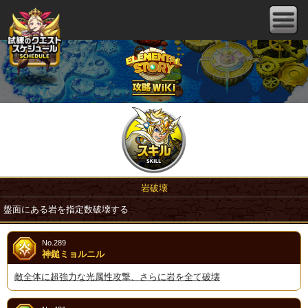
岩破壊
盤面にある岩を指定数破壊する
No.289
神鎚ミョルニル
敵全体に超強力な光属性攻撃、さらに岩を全て破壊