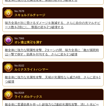
No.7678
スキョルドルチャージ
味方全員が次に受けるダメージを激減する、さらに自分の光マルチピ
ース数を2倍にし、盤面の岩を2つ破壊する
No.7966
オレ達は東卍を潰す
敵全体に強力な闇属性攻撃、2ターンの間、味方全員に「敵が瀕死時
は一撃で倒す」効果を付与する、さらに岩を1つ破壊
No.8102
ルミナスライトハンマー
敵全体に強力な光属性攻撃、天候が光属性なら威力4倍、さらに岩を1
つ破壊
No.8164
ライトボルテックス
敵全体に貫通効果を持った超強力な2連続光属性攻撃、消した光ピー