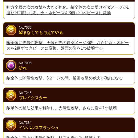
味方全員の次の攻撃を大きく強化、敵全体の次に受けるダメージが1
度だけ2倍になる、火・水ピースを3個ずつ木ピースに変換
No.7088
望まなくても与えてやる
敵全体に光属性攻撃、天候が光の時ダメージ3倍、さらに水・木ピー
スを2個ずつ光ピースに変換、盤面の岩を1つ破壊する
No.7093
祈れ
敵全体に闇属性攻撃、3ターンの間、通常攻撃の威力が3倍になる
No.7243
ブレイクスター
敵単体の補助効果を解除し、光属性攻撃、さらに岩を1つ破壊
No.7364
インパルスフラッシュ
敵全体に強力な光属性攻撃、盤面の岩を2つ破壊する