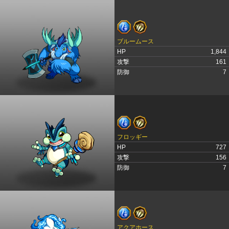
ブルームース
HP
1,844
攻撃
161
防御
7
フロッギー
HP
727
攻撃
156
防御
7
アクアホース