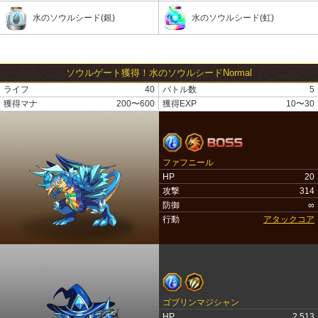
水のソウルシード(銀)
水のソウルシード(虹)
ソウルゲート獲得！水のソウルシードNormal
ライフ
40
バトル数
5
獲得マナ
200〜600
獲得EXP
10〜30
ファフニール
HP
20
攻撃
314
防御
∞
行動
アタックコア
ゴブリンマジシャン
HP
2,513