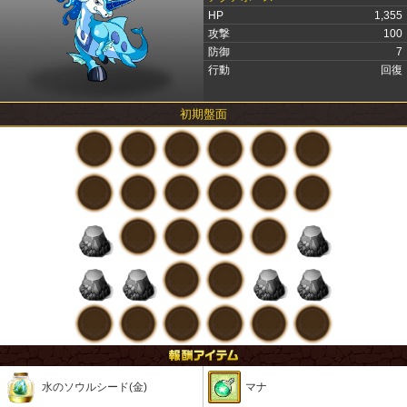
HP
1,355
攻撃
100
防御
7
行動
回復
初期盤面
水のソウルシード(金)
マナ