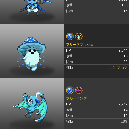
攻撃
166
防御
16
フリーズマッシュ
HP
2,044
攻撃
118
防御
32
行動
バリアコア
ブルーインプ
HP
2,749
攻撃
114
防御
16
行動
回復