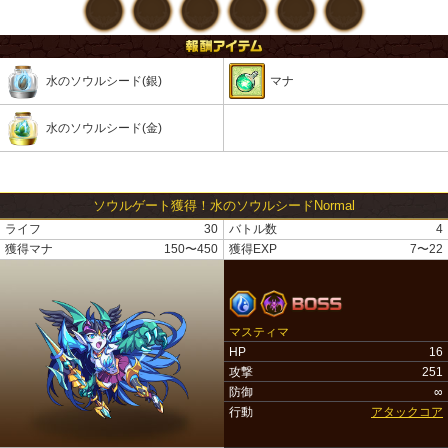
水のソウルシード(銀)
マナ
水のソウルシード(金)
ソウルゲート獲得！水のソウルシードNormal
ライフ
30
バトル数
4
獲得マナ
150〜450
獲得EXP
7〜22
マスティマ
HP
16
攻撃
251
防御
∞
行動
アタックコア