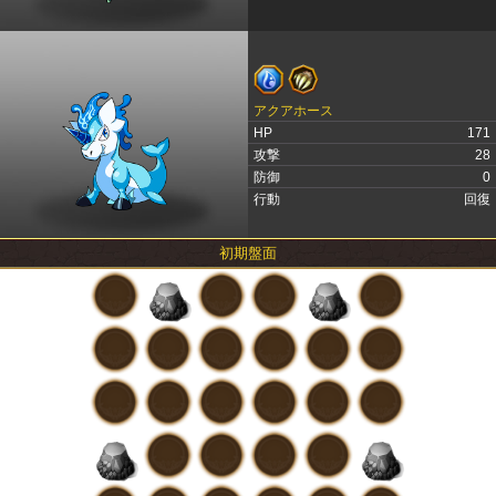
アクアホース
HP
171
攻撃
28
防御
0
行動
回復
初期盤面