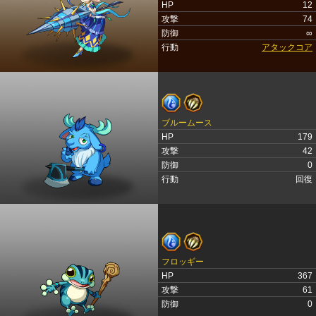
HP
12
攻撃
74
防御
∞
行動
アタックコア
ブルームース
HP
179
攻撃
42
防御
0
行動
回復
フロッギー
HP
367
攻撃
61
防御
0