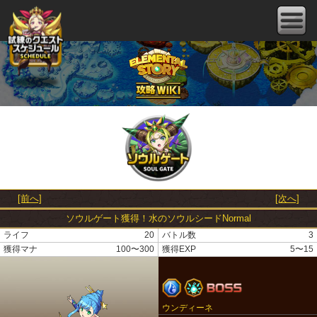
[前へ]
[次へ]
ソウルゲート獲得！水のソウルシードNormal
ライフ
20
バトル数
3
獲得マナ
100〜300
獲得EXP
5〜15
ウンディーネ