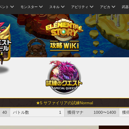
ベント
モンスター
スキル
アビリティ
アビカ
武器
★5 サファイリアの試練Normal
40
バトル数
1
獲得マナ
1000〜1400
獲得