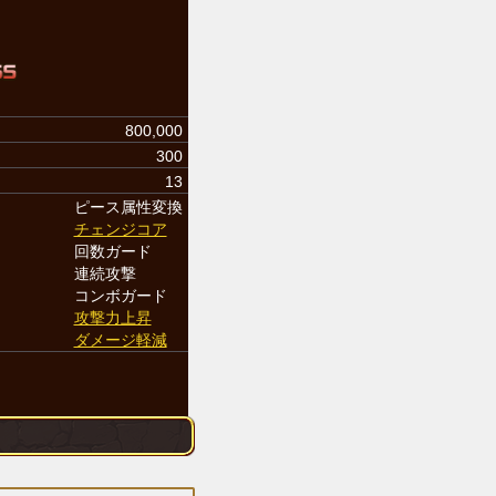
800,000
300
13
ピース属性変換
チェンジコア
回数ガード
連続攻撃
コンボガード
攻撃力上昇
ダメージ軽減