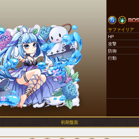
サファイリア
HP
攻撃
防御
行動
初期盤面