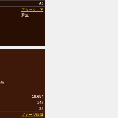
64
アタックコア
蘇生
18,684
143
32
ダメージ軽減