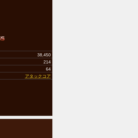
38,450
214
64
アタックコア