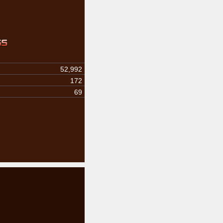
52,992
172
69