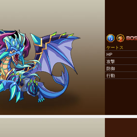
ケートス
HP
攻撃
防御
行動