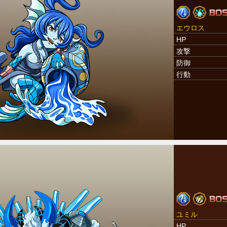
エウロス
HP
攻撃
防御
行動
ユミル
HP