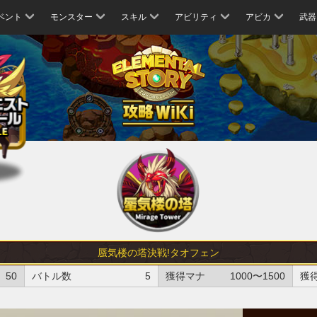
ベント
モンスター
スキル
アビリティ
アビカ
武器
蜃気楼の塔決戦!タオフェン
50
バトル数
5
獲得マナ
1000〜1500
獲得