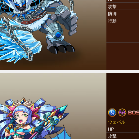
攻撃
防御
行動
ウェパル
HP
攻撃