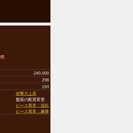
240,000
298
193
攻撃力上昇
盤面の配置変更
ピース異常：混乱
ピース異常：麻痺