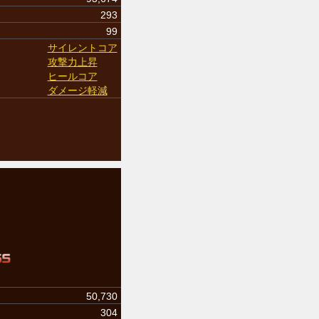
293
99
サイレントコア
攻撃力上昇
ヒールコア
ダメージ軽減
50,730
304