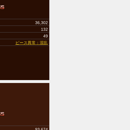
36,302
132
49
ピース異常：混乱
93,674