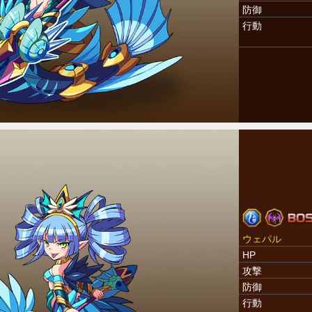
防御
行動
ウェパル
HP
攻撃
防御
行動