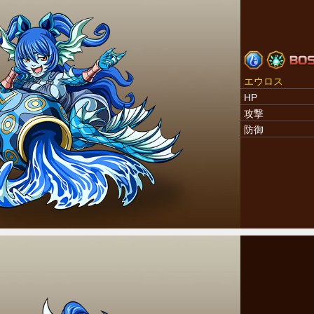
エウロス
HP
攻撃
防御