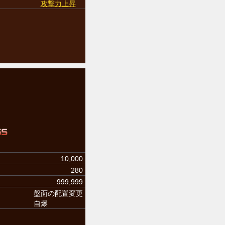
攻撃力上昇
10,000
280
999,999
盤面の配置変更
自爆