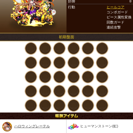
防御
8
行動
ヒールコア
コンボガード
ピース属性変換
回数ガード
連続攻撃
初期盤面
ハロウィングレーテル
ヒューマンストーン(虹)