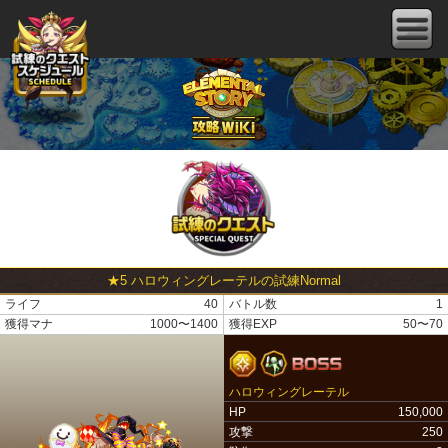
★5 ハロウィングレーテルの試練Normal
ライフ
40
バトル数
1
獲得マナ
1000〜1400
獲得EXP
50〜70
ハロウィングレーテル
HP
150,000
攻撃
250