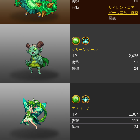
防御
108
行動
サイレントコア
ピース異常：麻痺
回復
グリーングール
HP
2,436
攻撃
151
防御
24
エメリーナ
HP
1,367
攻撃
112
防御
24