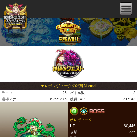
★4 ポレヴィークの試練Normal
ライフ
25
バトル数
3
獲得マナ
625〜875
獲得EXP
31〜43
ポレヴィーク
HP
60,446
攻撃
335