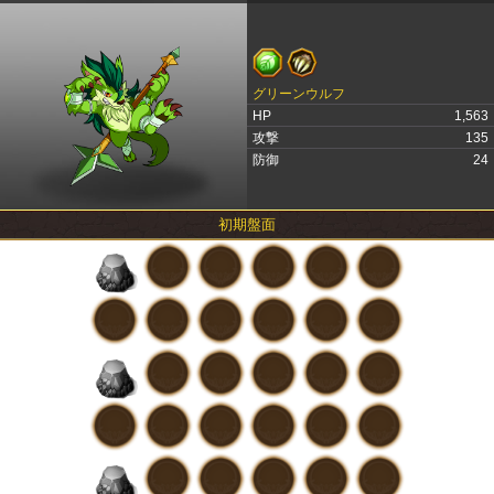
グリーンウルフ
HP
1,563
攻撃
135
防御
24
初期盤面