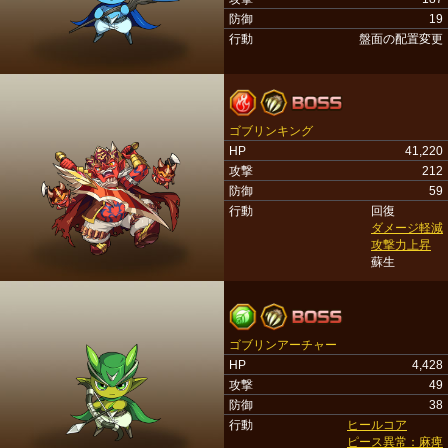
防御
19
行動
盤面の配置変更
ゴブリンキング
HP
41,220
攻撃
212
防御
59
行動
回復
ダメージ軽減
攻撃力上昇
蘇生
ゴブリンアーチャー
HP
4,428
攻撃
49
防御
38
行動
ヒールコア
ピース異常：麻痺