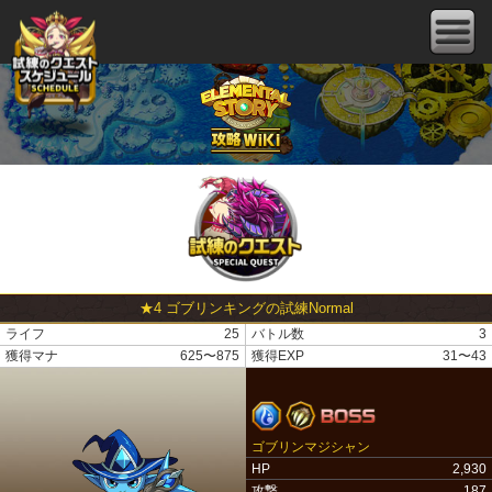
★4 ゴブリンキングの試練Normal
ライフ
25
バトル数
3
獲得マナ
625〜875
獲得EXP
31〜43
ゴブリンマジシャン
HP
2,930
攻撃
187