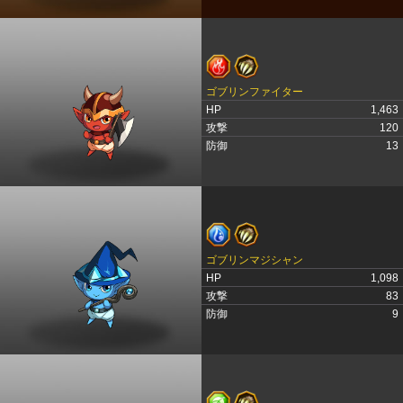
ゴブリンファイター
HP
1,463
攻撃
120
防御
13
ゴブリンマジシャン
HP
1,098
攻撃
83
防御
9