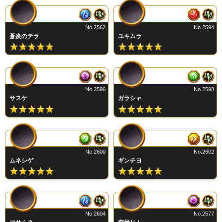
No.2562
No.2594
蒼炎のテラ
ユキムラ
No.2596
No.2598
サスケ
ガラシャ
No.2600
No.2602
ムネシゲ
ギンチヨ
No.2604
No.2577