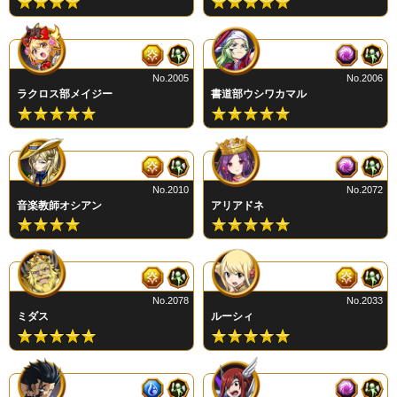
No.2005
No.2006
ラクロス部メイジー
書道部ウシワカマル
No.2010
No.2072
音楽教師オシアン
アリアドネ
No.2078
No.2033
ミダス
ルーシィ