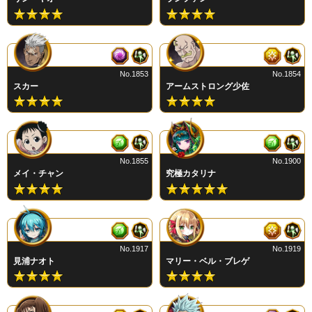
No.1853
No.1854
スカー
アームストロング少佐
No.1855
No.1900
メイ・チャン
究極カタリナ
No.1917
No.1919
見浦ナオト
マリー・ベル・ブレゲ