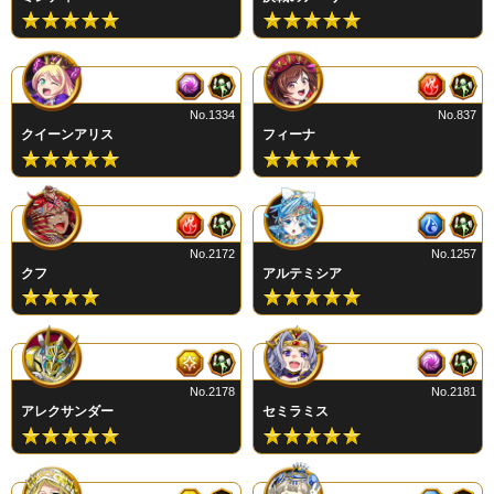
No.1334
No.837
クイーンアリス
フィーナ
No.2172
No.1257
クフ
アルテミシア
No.2178
No.2181
アレクサンダー
セミラミス