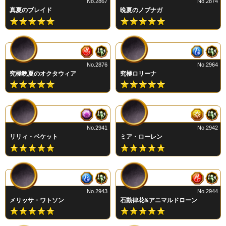
No.2867
No.2874
真夏のブレイド
晩夏のノブナガ
No.2876
No.2964
究極晩夏のオクタウィア
究極ロリーナ
No.2941
No.2942
リリィ・ベケット
ミア・ローレン
No.2943
No.2944
メリッサ・ワトソン
石動律花&アニマルドローン