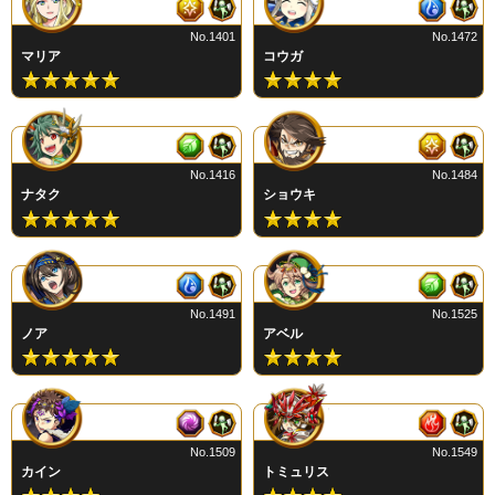
No.1401
No.1472
マリア
コウガ
No.1416
No.1484
ナタク
ショウキ
No.1491
No.1525
ノア
アベル
No.1509
No.1549
カイン
トミュリス