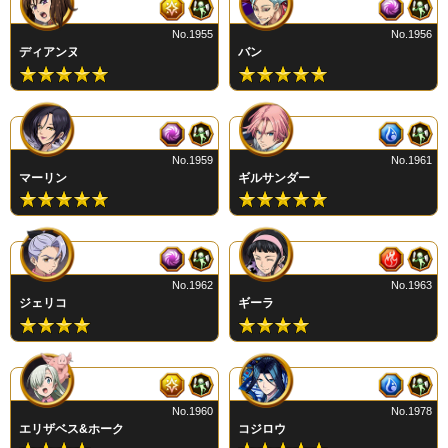
No.1955
No.1956
ディアンヌ
バン
No.1959
No.1961
マーリン
ギルサンダー
No.1962
No.1963
ジェリコ
ギーラ
No.1960
No.1978
エリザベス&ホーク
コジロウ