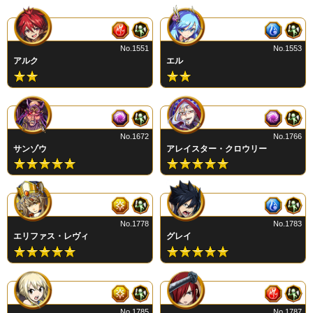
No.1551
No.1553
アルク
エル
No.1672
No.1766
サンゾウ
アレイスター・クロウリー
No.1778
No.1783
エリファス・レヴィ
グレイ
No.1785
No.1787