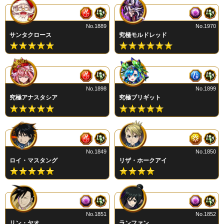
No.1889
No.1970
サンタクロース
究極モルドレッド
No.1898
No.1899
究極アナスタシア
究極ブリギット
No.1849
No.1850
ロイ・マスタング
リザ・ホークアイ
No.1851
No.1852
リン・ヤオ
ランファン