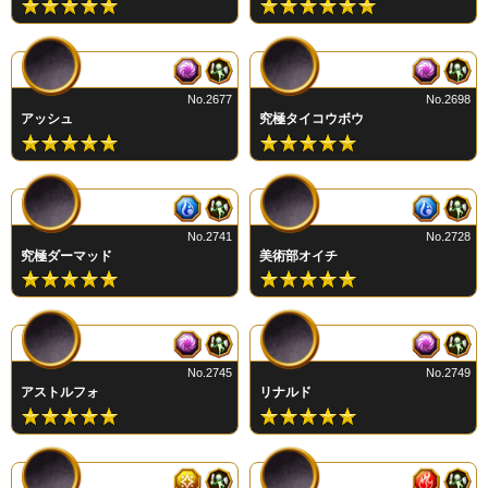
No.2677
No.2698
アッシュ
究極タイコウボウ
No.2741
No.2728
究極ダーマッド
美術部オイチ
No.2745
No.2749
アストルフォ
リナルド