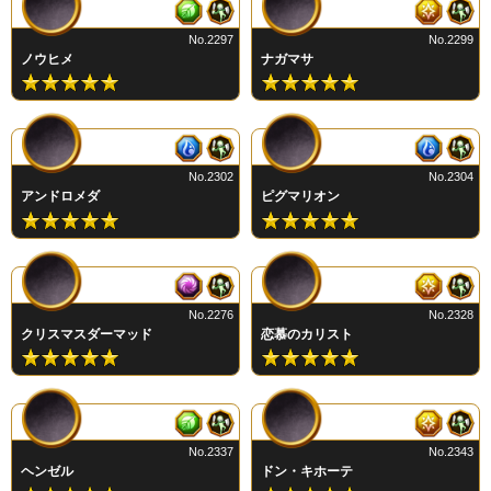
No.2297
No.2299
ノウヒメ
ナガマサ
No.2302
No.2304
アンドロメダ
ピグマリオン
No.2276
No.2328
クリスマスダーマッド
恋慕のカリスト
No.2337
No.2343
ヘンゼル
ドン・キホーテ