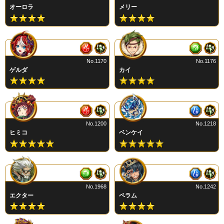
オーロラ
メリー
No.1170
No.1176
ゲルダ
カイ
No.1200
No.1218
ヒミコ
ベンケイ
No.1968
No.1242
エクター
ペラム