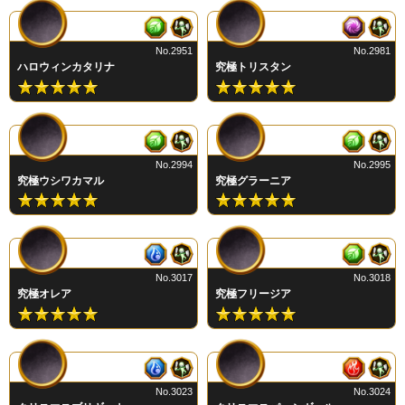
No.2951
No.2981
ハロウィンカタリナ
究極トリスタン
No.2994
No.2995
究極ウシワカマル
究極グラーニア
No.3017
No.3018
究極オレア
究極フリージア
No.3023
No.3024