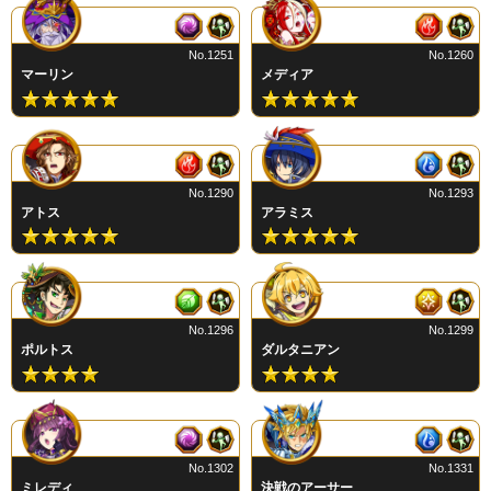
No.1251
No.1260
マーリン
メディア
No.1290
No.1293
アトス
アラミス
No.1296
No.1299
ポルトス
ダルタニアン
No.1302
No.1331
ミレディ
決戦のアーサー