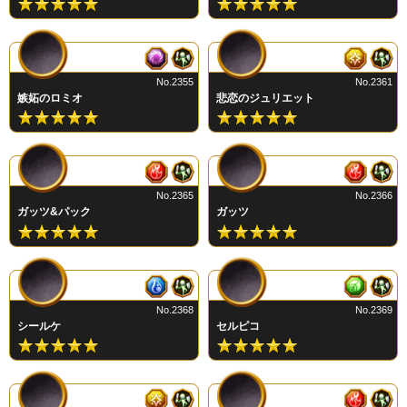
No.2355
No.2361
嫉妬のロミオ
悲恋のジュリエット
No.2365
No.2366
ガッツ&パック
ガッツ
No.2368
No.2369
シールケ
セルピコ