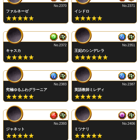
No.2370
No.2371
ファルネーゼ
イシドロ
No.2372
No.2351
キャスカ
王妃のシンデレラ
No.2383
No.2387
究極ゆるふわグラーニア
英語教師ミレディ
No.2393
No.2406
ジャネット
ミツナリ