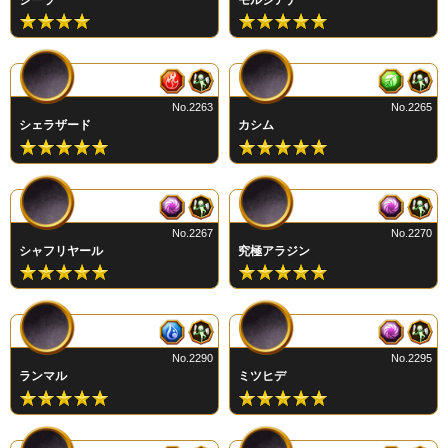
No.2263
No.2265
シェラザード
カシム
No.2267
No.2270
シャフリヤール
究極アラジン
No.2290
No.2295
ランマル
ミツヒデ