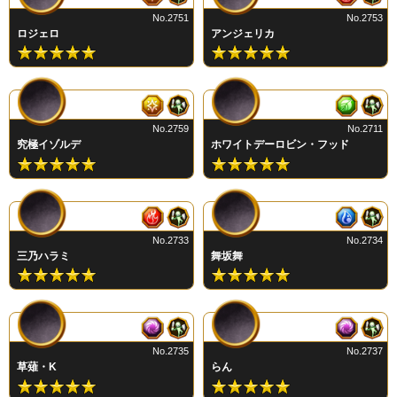
No.2751
No.2753
ロジェロ
アンジェリカ
No.2759
No.2711
究極イゾルデ
ホワイトデーロビン・フッド
No.2733
No.2734
三乃ハラミ
舞坂舞
No.2735
No.2737
草薙・K
らん