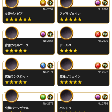
No.2657
No.2666
女帝ゼノビア
アグラヴェイン
No.2668
No.2670
背徳のモルゴース
ボールス
No.2671
No.2672
究極ランスロット
究極ガウェイン
No.2673
No.2756
究極パーシヴァル
パンドラ