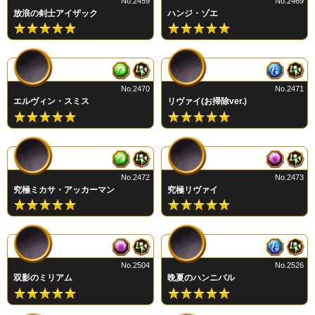
No.2459
No.2469
放浪の剣士アイザック
ハンジ・ゾエ
No.2470
No.2471
エルヴィン・スミス
リヴァイ(お掃除ver.)
No.2472
No.2473
究極ミカサ・アッカーマン
究極リヴァイ
No.2504
No.2526
双影のミリアム
晩夏のハンニバル