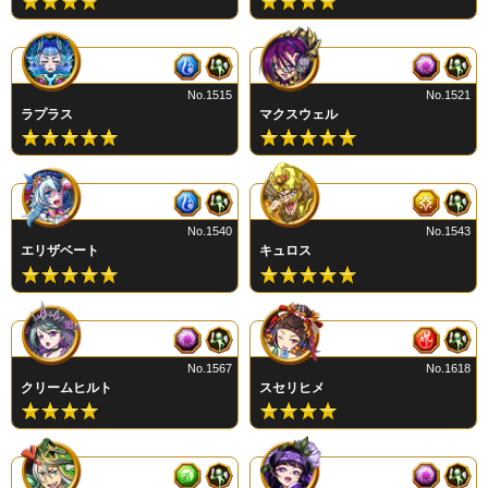
No.1515
No.1521
ラプラス
マクスウェル
No.1540
No.1543
エリザベート
キュロス
No.1567
No.1618
クリームヒルト
スセリヒメ