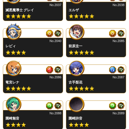
No.2037
No.2038
滅悪魔導士 グレイ
エルザ
No.2040
No.2085
レビィ
前原圭一
No.2086
No.2087
竜宮レナ
古手梨花
No.2088
No.2089
園崎魅音
園崎詩音