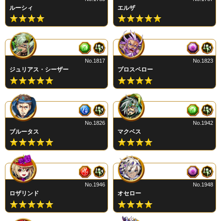
ルーシィ
エルザ
No.1817
No.1823
ジュリアス・シーザー
プロスペロー
No.1826
No.1942
ブルータス
マクベス
No.1946
No.1948
ロザリンド
オセロー