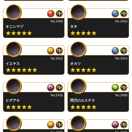
No.2408
No.2410
オニシマヅ
ネネ
No.2412
No.2414
イエヤス
オカツ
No.2416
No.2458
ヒデアキ
閃刃のエステラ