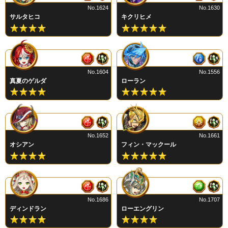
No.1624
No.1630
サルタヒコ
キクリヒメ
No.1604
No.1556
真夏のゲルダ
ローラン
No.1652
No.1661
オシアン
フィン・マックール
No.1686
No.1707
ディンドラン
ローエングリン