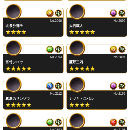
No.2090
No.2092
北条沙都子
大石蔵人
No.2093
No.2094
富竹ジロウ
鷹野三四
No.2112
No.2188
真夏のサンゾウ
ナツキ・スバル
No.2192
No.2193