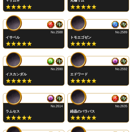
マサムネ
究極リム
No.2588
No.2589
イサベル
トモエゴゼン
No.2590
No.2592
イスカンダル
エドワード
No.2614
No.2635
ラムセス
緋晶のバラバス