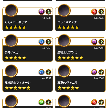
No.2738
No.2739
らん&アーネリア
ハラミ&アテナ
No.2755
No.2796
公野ゆめか
黒騎士ビアンカ
No.2797
No.2864
魔法騎士フィオーレ
真夏のヴァニラ