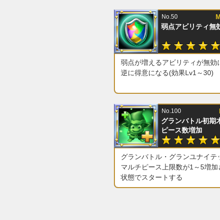
No.50
M
弱点アビリティ無
弱点が増えるアビリティが無効
逆に得意になる(効果Lv1～30)
No.100
グランバトル初期
ピース数増加
グランバトル・グランユナイテ
マルチピース上限数が1～5増加
状態でスタートする