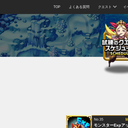
TOP
よくある質問
クエスト
イ
No.35
M
モンスターExpア