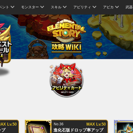
ベント
モンスター
スキル
アビリティ
アビカ
武器
AX Lv.50
No.36
MAX Lv.50
ップ
進化石版ドロップ率アップ