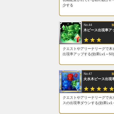
少する
No.44
M
木ピース出現率ア
クエストやアリーナリーグで木
出現率アップする(効果Lv1～50
No.47
M
火水木ピース出現
クエストやアリーナリーグで火
スの出現率ダウンする(効果Lv1～