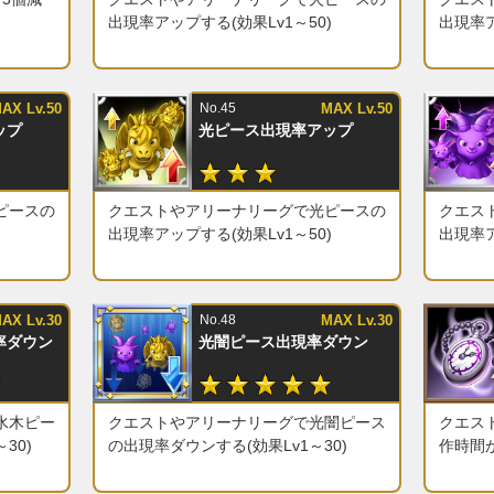
出現率アップする(効果Lv1～50)
出現率ア
AX Lv.50
No.45
MAX Lv.50
ップ
光ピース出現率アップ
ピースの
クエストやアリーナリーグで光ピースの
クエス
)
出現率アップする(効果Lv1～50)
出現率ア
AX Lv.30
No.48
MAX Lv.30
率ダウン
光闇ピース出現率ダウン
水木ピー
クエストやアリーナリーグで光闇ピース
クエス
30)
の出現率ダウンする(効果Lv1～30)
作時間が