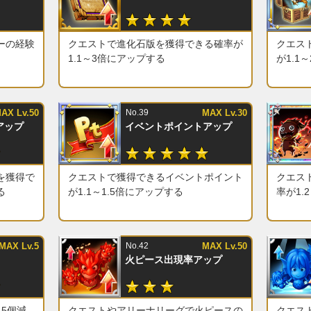
ーの経験
クエストで進化石版を獲得できる確率が
クエス
1.1～3倍にアップする
が1.1
AX Lv.50
No.39
MAX Lv.30
アップ
イベントポイントアップ
を獲得で
クエストで獲得できるイベントポイント
クエス
る
が1.1～1.5倍にアップする
率が1.
MAX Lv.5
No.42
MAX Lv.50
火ピース出現率アップ
5個減
クエストやアリーナリーグで火ピースの
クエス