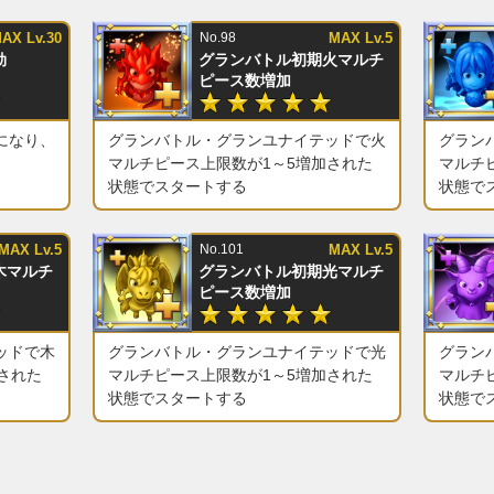
AX Lv.30
No.98
MAX Lv.5
効
グランバトル初期火マルチ
ピース数増加
になり、
グランバトル・グランユナイテッドで火
グラン
マルチピース上限数が1～5増加された
マルチ
状態でスタートする
状態で
MAX Lv.5
No.101
MAX Lv.5
木マルチ
グランバトル初期光マルチ
ピース数増加
ッドで木
グランバトル・グランユナイテッドで光
グラン
された
マルチピース上限数が1～5増加された
マルチ
状態でスタートする
状態で