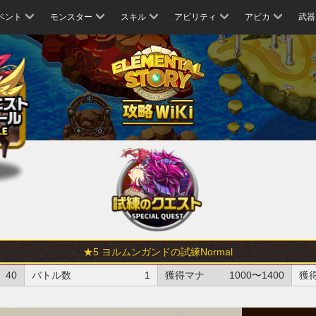
ベント
モンスター
スキル
アビリティ
アビカ
武器
★5 ヨルムンガンドの試練Normal
40
バトル数
1
獲得マナ
1000〜1400
獲得