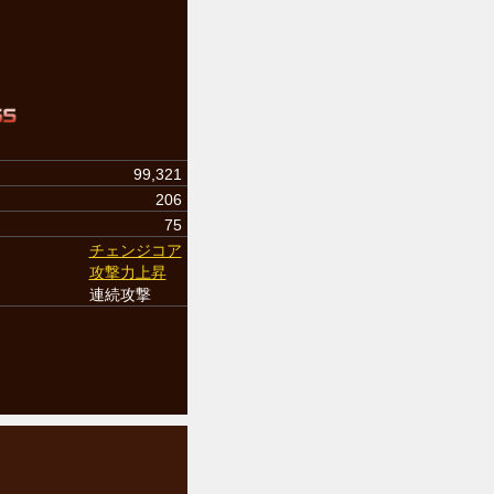
99,321
206
75
チェンジコア
攻撃力上昇
連続攻撃