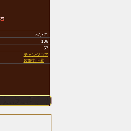
57,721
136
57
チェンジコア
攻撃力上昇