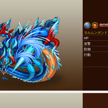
ヨルムンガンド
HP
攻撃
防御
行動