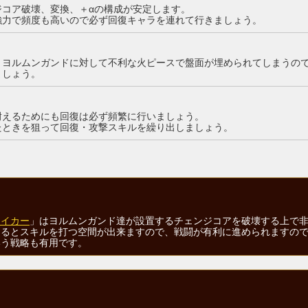
ジコア破壊、変換、＋αの構成が安定します。
強力で頻度も高いので必ず回復キャラを連れて行きましょう。
とヨルムンガンドに対して不利な火ピースで盤面が埋められてしまうの
ましょう。
耐えるためにも回復は必ず頻繁に行いましょう。
たときを狙って回復・攻撃スキルを繰り出しましょう。
レイカー
」はヨルムンガンド達が設置するチェンジコアを破壊する上で
きるとスキルを打つ空間が出来ますので、戦闘が有利に進められますの
いう戦略も有用です。