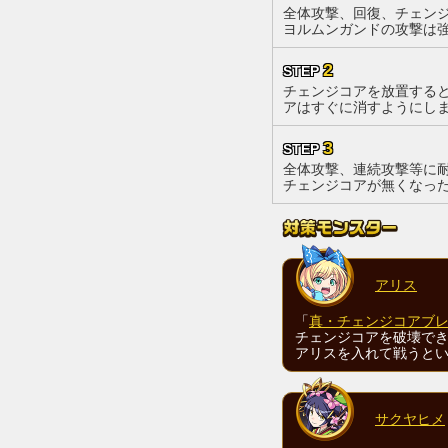
全体攻撃、回復、チェン
ヨルムンガンドの攻撃は
2
STEP
チェンジコアを放置する
アはすぐに消すようにし
3
STEP
全体攻撃、連続攻撃等に
チェンジコアが無くなっ
アリス
「
真・チェンジコアブ
チェンジコアを破壊で
アリスを入れて戦うと
サクヤヒメ