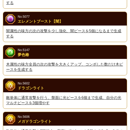
する
No.5077
エレメントブースト【闇】
闇属性の味方の次の攻撃を少し強化、闇ピースを5個になるまで生成
する
No.5147
夢色椿
木属性の味方全員の次の攻撃を大きくアップ、コンボした数だけ木ピ
ースを生成する
No.5602
ドラゴンライト
敵単体に通常攻撃を行う、盤面に光ピースを6個まで生成、自分の光
マルチピースを3個増やす
No.5606
メガドラゴンライト