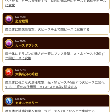
化させる、ピース操作終了後、盤面の光以外のピースを10個光ピース
に変化
No.7530
超念動雷
敵全体に闇属性攻撃、火ピースを全て闇ピースに変換する
No.7609
カースドブレス
敵全体にドラゴンの味方が一斉にブレス攻撃、火・水ピースを2個ず
つ闇ピースに変換
No.7723
大義名分の暗殺
敵単体に強力な火属性攻撃、光・闇ピースを5個ずつ火ピースに変化
する、1度のみ使用可、さらにスキル3を開放する
No.8071
カオスセオリー
敵全体の補助効果を解除、水ピースを7個になるまで生成する