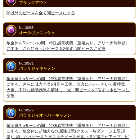
ブラックアウト
闇以外のピースを全て闇ピースにする
No.10066
オールヴァニッシュ
敵全体を5ターンの間、特殊感電状態（重複あり、アリーナ時無効）
にする、さらに火・水ピースを2個ずつ闇ピースに変換
No.10571
パラリジィキャノン
敵全体を5ターンの間、特殊感電状態（重複あり、アリーナ時無効）
にする、さらに味方全員のHPを回復、味方にかかっている蓄積毒、
火傷、不利な補助効果を解除し、光・闇ピースを2個ずつ水ピースに
変換
No.10579
パラリジィオーバーキャノン
敵全体を5ターンの間、特殊感電状態（重複あり、アリーナ時無効）
にする、敵全体に超強力な水属性攻撃(クエスト時ダメージ上限10
億)、消した水ピースと水マルチピースが多いほど威力がアップ、ピ