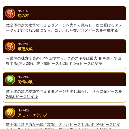
No.7145
幻の左
敵全体の次の攻撃で与えるダメージを大きく減らし、次に受けるダメ
ージが1度だけ2.5倍になる、コンボした数だけ火ピースを生成する
No.7209
飛翔炎成
火属性の味方全員のHPを回復する、このスキルは最大HPを超えて回
復する(最大2倍)、光・闇ピースを2個ずつ火ピースに変換
No.7389
同情の涙
敵全体の次の攻撃で与えるダメージを少し減らし、さらに光ピースを
2個木ピースに変換
No.7427
アモレ・エテルノ
敵全体に超強力な光属性攻撃、火・水ピースを3個ずつ光ピースに変