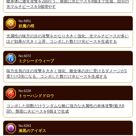
敵単体に通常攻撃を2回行う、盤面に光ピースを8個まで生成、自分の
光マルチピースを5個増やす
No.5851
妖魔の棺
光属性の味方の次の攻撃をかなり大きく強化、光マルチピースが多い
ほど効果が大きく上昇、コンボした数だけ光ピースを生成する
No.6072
ミクシードウィーブ
味方全員の次の攻撃を大きく強化、敵全体の次に受けるダメージが1
度だけ2倍になる、コンボした数だけ水ピースを生成する
No.6228
トゥーハンドドロウ
コンボした回数だけランダムな敵に強力な火属性の単体攻撃(最大8
回)、盤面に火ピースを6個まで生成
No.6263
漆黒のアイギス