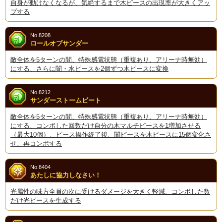
自身が動けなくなるが、気絶するまで木ピースの出現率が大きくアッ
プする
No.8208
ロールオブサンダー
敵全体を5ターンの間、特殊感電状態（重複あり、アリーナ時無効）
にする、さらに闇・水ピースを2個ずつ木ピースに変換
No.8212
サンダーストームビート
敵全体を5ターンの間、特殊感電状態（重複あり、アリーナ時無効）
にする、コンボした回数だけ自分の木マルチピースを1増加させる
（最大10個）、ピース操作終了後、闇ピースを木ピースに15個変化さ
せ、再コンボする
No.8404
あたしに協力しなさい！
光属性の味方全員の次に受けるダメージを大きく軽減、コンボした数
だけ光ピースを生成する