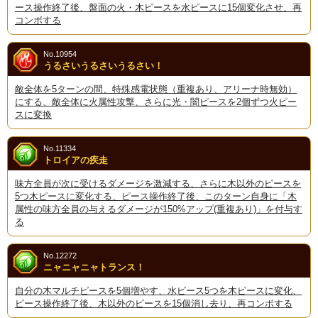
ース操作終了後、盤面の火・木ピースを水ピースに15個変化させ、再
コンボする
No.10954
うるさいうるさいうるさい！
敵全体を5ターンの間、特殊感電状態（重複あり、アリーナ時無効）
にする、敵全体に火属性攻撃、さらに光・闇ピースを2個ずつ火ピー
スに変換
No.11334
トロイアの疾走
味方全員が次に受けるダメージを激減する、さらに木以外のピースを
5つ木ピースに変化する、ピース操作終了後、このターン自身に「木
属性の味方全員の与えるダメージが150%アップ(重複あり)」を付与す
る
No.12272
ニャニャニャトランス！
自分の木マルチピースを5個増やす、水ピース5つを木ピースに変化、
ピース操作終了後、木以外のピースを15個消し去り、再コンボする