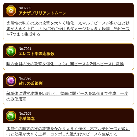
No.6835
アナザブリリアントムーン
光属性の味方の次の攻撃を大きく強化、光マルチピースが多いほど効
果が大きく上昇、さらに次に受けるダメージを大きく軽減、光ピース
を7つまで生成する
No.7021
エレスト学園応援歌
味方全員の次の攻撃を強化、さらに闇ピースを2個木ピースに変換
No.7096
赦しの凶銀弾
敵単体に通常攻撃を5回行う、盤面に闇ピースを15個まで生成、一度
のみ使用可
No.7105
氷菓降臨
木属性の味方の次の攻撃をかなり大きく強化、木マルチピースが多い
ほど効果が大きく上昇、コンボした数だけ木ピースを生成する