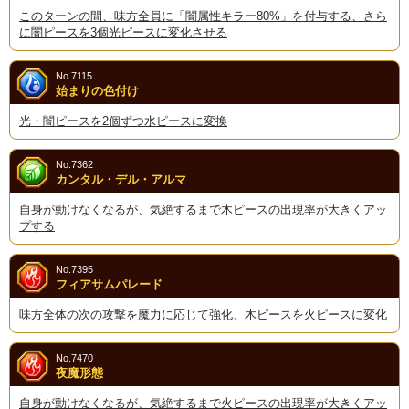
このターンの間、味方全員に「闇属性キラー80%」を付与する、さら
に闇ピースを3個光ピースに変化させる
No.7115
始まりの色付け
光・闇ピースを2個ずつ水ピースに変換
No.7362
カンタル・デル・アルマ
自身が動けなくなるが、気絶するまで木ピースの出現率が大きくアッ
プする
No.7395
フィアサムパレード
味方全体の次の攻撃を魔力に応じて強化、木ピースを火ピースに変化
No.7470
夜魔形態
自身が動けなくなるが、気絶するまで火ピースの出現率が大きくアッ