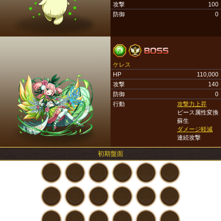
攻撃
100
防御
0
ケレス
HP
110,000
攻撃
140
防御
0
行動
攻撃力上昇
ピース属性変換
蘇生
ダメージ軽減
連続攻撃
初期盤面