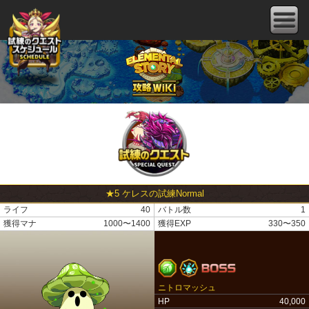
★5 ケレスの試練Normal
ライフ
40
バトル数
1
獲得マナ
1000〜1400
獲得EXP
330〜350
ニトロマッシュ
HP
40,000