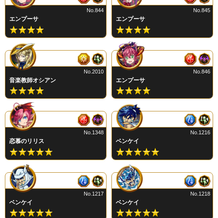
No.844
No.845
エンプーサ
エンプーサ
No.2010
No.846
音楽教師オシアン
エンプーサ
No.1348
No.1216
恋慕のリリス
ベンケイ
No.1217
No.1218
ベンケイ
ベンケイ