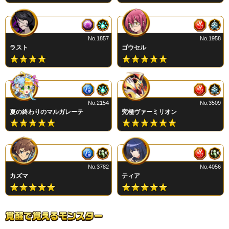
No.1857
No.1958
ラスト
ゴウセル
No.2154
No.3509
夏の終わりのマルガレーテ
究極ヴァーミリオン
No.3782
No.4056
カズマ
ティア