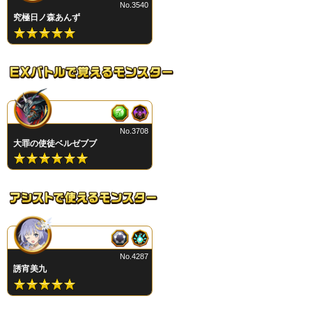
No.3540
究極日ノ森あんず
No.3708
大罪の使徒ベルゼブブ
No.4287
誘宵美九