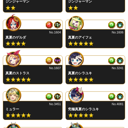
ジンジャーマン
ジンジャーマン
No.1604
No.1606
真夏のゲルダ
真夏のアイフェ
No.1607
No.3241
真夏のストラス
真夏のシラユキ
No.3451
No.4081
ミュラー
究極真夏のシラユキ