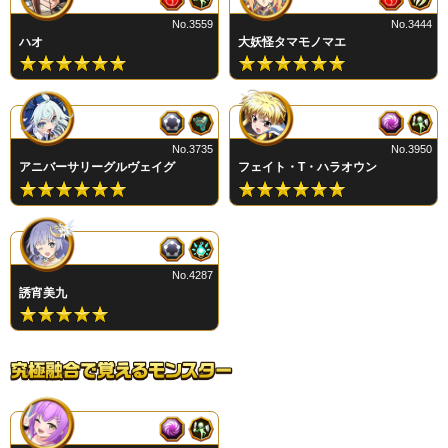
No.3559
No.3444
ハオ
大妖怪タマモノマエ
No.3735
No.3950
アニバーサリーグルヴェイグ
フェイト・T・ハラオウン
No.4287
誘宵美九