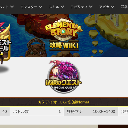
ベント
モンスター
スキル
アビリティ
アビカ
武器
★5 アイオロスの試練Normal
40
バトル数
1
獲得マナ
1000〜1400
獲得