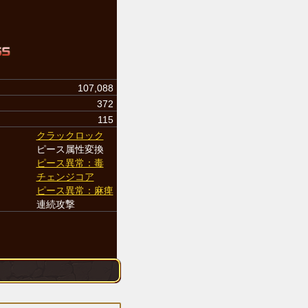
107,088
372
115
クラックロック
ピース属性変換
ピース異常：毒
チェンジコア
ピース異常：麻痺
連続攻撃