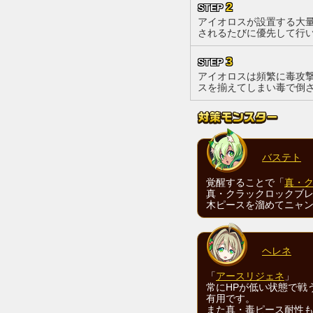
2
STEP
アイオロスが設置する大
されるたびに優先して行
3
STEP
アイオロスは頻繁に毒攻
スを揃えてしまい毒で倒
バステト
覚醒することで「
真・
真・クラックロックブ
木ピースを溜めてニャ
ヘレネ
「
アースリジェネ
」
常にHPが低い状態で戦
有用です。
また真・毒ピース耐性