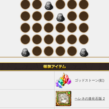
ゴッドストーン(虹)
ヘレネの進化石版 2