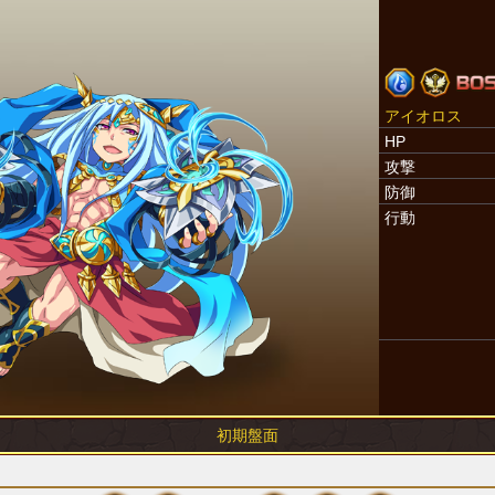
アイオロス
HP
攻撃
防御
行動
初期盤面