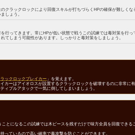
量のクラックロックにより回復スキルが打ちづらくHPの確保が難しくな
いましょう。
撃を行ってきます。常にHPが低い状態で戦うこの試練では毒対策を行っ
されてしまう可能性があります。しっかりと毒対策をしましょう。
クラックロックブレイカー
」を覚えます。
レイカーはアイオロスが設置するクラックロックを破壊するのに非常に
ンティプルアタックで一気に倒してしまいましょう。
うことになるこの試練では木ピースを残すだけで味方全員を回復できる
も持っているので高い確率で毒攻撃を防ぐことができます。