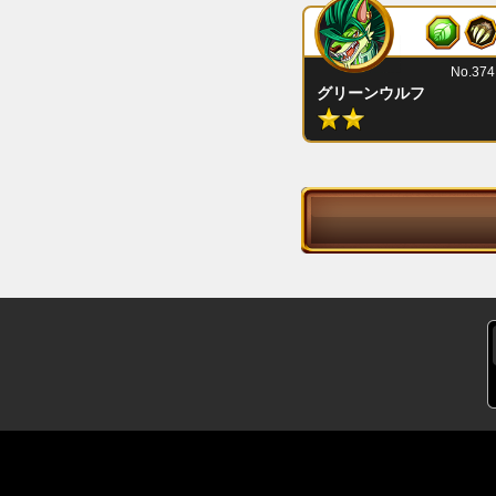
No.374
グリーンウルフ