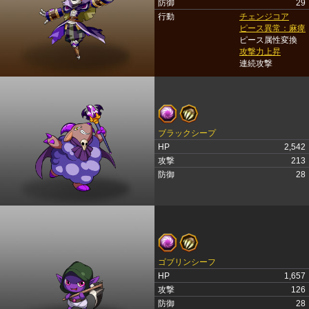
防御
29
行動
チェンジコア
ピース異常：麻痺
ピース属性変換
攻撃力上昇
連続攻撃
ブラックシープ
HP
2,542
攻撃
213
防御
28
ゴブリンシーフ
HP
1,657
攻撃
126
防御
28