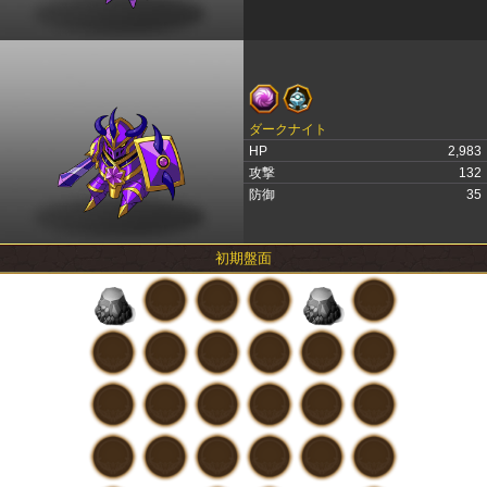
ダークナイト
HP
2,983
攻撃
132
防御
35
初期盤面