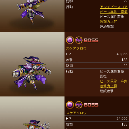
防御
29
行動
アンチピースコア
ピース異常：麻痺
ピース属性変換
攻撃力上昇
連続攻撃
スケアクロウ
HP
40,866
攻撃
183
防御
44
行動
ピース属性変換
回復
ピース異常：麻痺
攻撃力上昇
連続攻撃
スケアクロウ
HP
24,996
攻撃
133