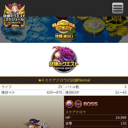
★4 スケアクロウの試練Normal
ライフ
25
バトル数
2
獲得マナ
625〜875
獲得EXP
31〜43
スケアクロウ
HP
24,996
攻撃
133