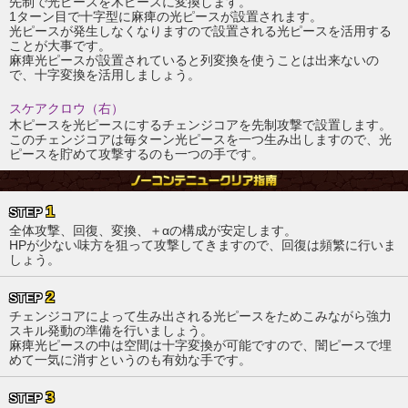
先制で光ピースを木ピースに変換します。
1ターン目で十字型に麻痺の光ピースが設置されます。
光ピースが発生しなくなりますので設置される光ピースを活用する
ことが大事です。
麻痺光ピースが設置されていると列変換を使うことは出来ないの
で、十字変換を活用しましょう。
スケアクロウ（右）
木ピースを光ピースにするチェンジコアを先制攻撃で設置します。
このチェンジコアは毎ターン光ピースを一つ生み出しますので、光
ピースを貯めて攻撃するのも一つの手です。
1
STEP
全体攻撃、回復、変換、＋αの構成が安定します。
HPが少ない味方を狙って攻撃してきますので、回復は頻繁に行いま
しょう。
2
STEP
チェンジコアによって生み出される光ピースをためこみながら強力
スキル発動の準備を行いましょう。
麻痺光ピースの中は空間は十字変換が可能ですので、闇ピースで埋
めて一気に消すというのも有効な手です。
3
STEP