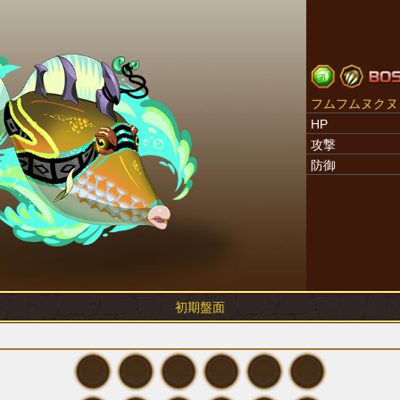
フムフムヌクヌ
HP
攻撃
防御
初期盤面