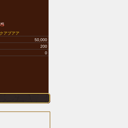
クアプアア
50,000
200
0