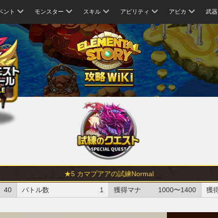
ベント
モンスター
スキル
アビリティ
アビカ
武器
★5 カマプアアの試練Normal
40
バトル数
1
獲得マナ
1000〜1400
獲得