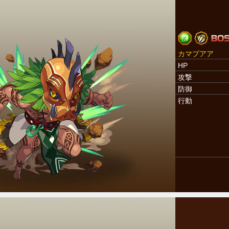
カマプアア
HP
攻撃
防御
行動