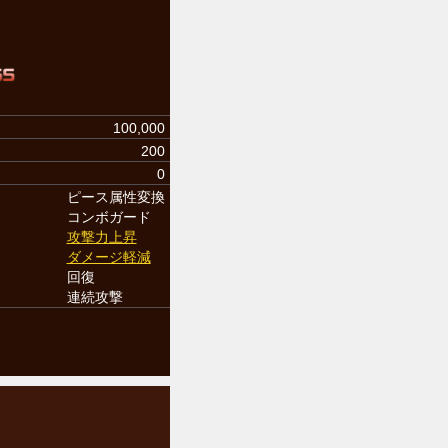
100,000
200
0
ピース属性変換
コンボガード
攻撃力上昇
ダメージ軽減
回復
連続攻撃