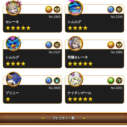
No.1903
No.2106
セレーネ
シムルグ
No.2107
No.2980
シムルグ
究極セレーネ
No.2828
No.4291
プリニー
ナイチンゲール