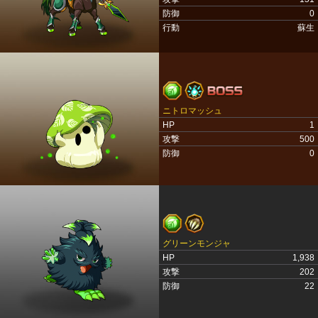
防御
0
行動
蘇生
ニトロマッシュ
HP
1
攻撃
500
防御
0
グリーンモンジャ
HP
1,938
攻撃
202
防御
22