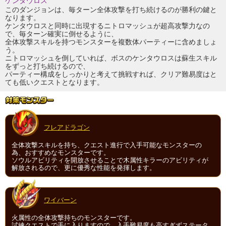
ケンタウロス
このダンジョンは、毎ターン全体攻撃を打ち続けるのが勝利の鍵と
なります。
ケンタウロスと同時に出現するニトロマッシュが超高攻撃力なの
で、毎ターン確実に倒せるように、
全体攻撃スキルを持つモンスターを複数体パーティーに含めましょ
う。
ニトロマッシュを倒していれば、ボスのケンタウロスは蘇生スキル
をずっと打ち続けるので、
パーティー構成をしっかりと考えて挑戦すれば、クリア難易度はと
ても低いクエストとなります。
フレアドラゴン
全体攻撃スキルを持ち、クエスト進行で入手可能なモンスターの
為、おすすめなモンスターです。
ソウルアビリティを開放させることで木属性キラーのアビリティが
解放されるので、更に優秀な性能を発揮します。
ワイバーン
火属性の全体攻撃持ちのモンスターです。
試練クエストで手に入りますので、入手難易度も高すぎずステータ