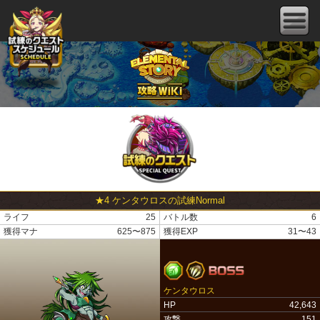
★4 ケンタウロスの試練Normal
ライフ
25
バトル数
6
獲得マナ
625〜875
獲得EXP
31〜43
ケンタウロス
HP
42,643
攻撃
151