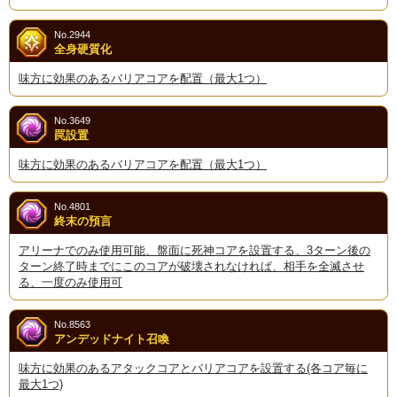
No.2944
全身硬質化
味方に効果のあるバリアコアを配置（最大1つ）
No.3649
罠設置
味方に効果のあるバリアコアを配置（最大1つ）
No.4801
終末の預言
アリーナでのみ使用可能、盤面に死神コアを設置する、3ターン後の
ターン終了時までにこのコアが破壊されなければ、相手を全滅させ
る、一度のみ使用可
No.8563
アンデッドナイト召喚
味方に効果のあるアタックコアとバリアコアを設置する(各コア毎に
最大1つ)