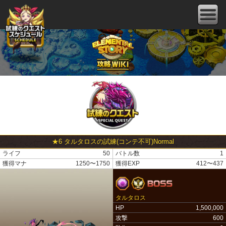
★6 タルタロスの試練(コンテ不可)Normal
ライフ
50
バトル数
1
獲得マナ
1250〜1750
獲得EXP
412〜437
タルタロス
HP
1,500,000
攻撃
600