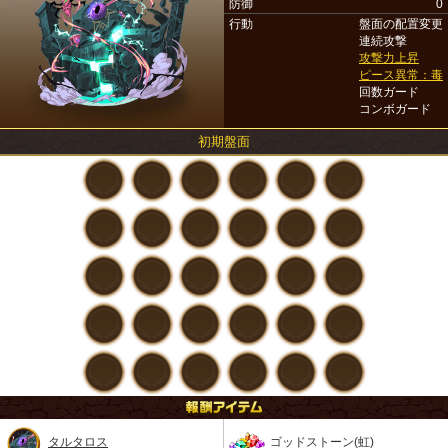
防御
0
行動
盤面の配置変更
連続攻撃
攻撃力上昇
ピース異常：毒
回数ガード
コンボガード
初期盤面
タルタロス
ゴッドストーン(虹)