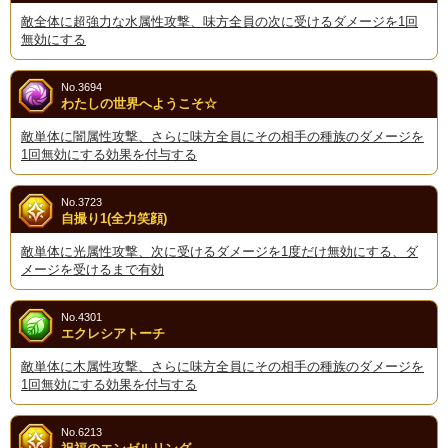
敵全体に超強力な水属性攻撃、味方全員の次に受けるダメージを1回
無効にする
No.3694
わたしの世界へようこそ☆
敵単体に闇属性攻撃、さらに味方全員にその相手の種族のダメージを
1回無効にする効果を付与する
No.3723
自撮り1(全力笑顔)
敵単体に光属性攻撃、次に受けるダメージを1度だけ無効にする、ダ
メージを受けるまで有効
No.4301
エクレシアトーチ
敵単体に木属性攻撃、さらに味方全員にその相手の種族のダメージを
1回無効にする効果を付与する
No.6213