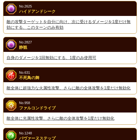
No.2625
ハイドアンドシーク
敵の攻撃ターゲットを自分に向け、次に受けるダメージを1度だけ無
効にする、このターンのみ有効
No.2827
静観
自身のダメージを1回無効にする、1度のみ使用可
No.631
不死鳥の舞
敵全体に超強力な火属性攻撃、さらに敵の全体攻撃を1度だけ無効化
No.958
ファルコンドライブ
敵全体に光属性攻撃、さらに敵の全体攻撃を1度だけ無効化
No.1248
パヴァーヌステップ