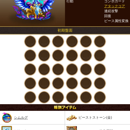
行動
コンボガード
アタックコア
連続攻撃
回復
ピース属性変換
初期盤面
シムルグ
ビーストストーン(金)