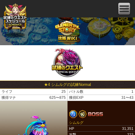
★4 シムルグの試練Normal
ライフ
25
バトル数
1
獲得マナ
625〜875
獲得EXP
31〜43
シムルグ
HP
31,351
攻撃
223