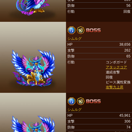
防御
56
行動
回復
シムルグ
HP
38,656
攻撃
262
防御
65
行動
コンボガード
アタックコア
連続攻撃
回復
ピース属性変換
攻撃力上昇
シムルグ
HP
45,961
攻撃
306
防御
74