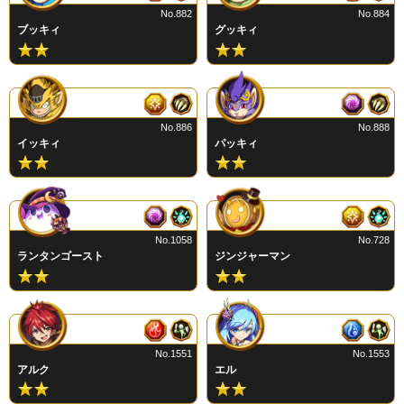
No.882
No.884
ブッキィ
グッキィ
No.886
No.888
イッキィ
パッキィ
No.1058
No.728
ランタンゴースト
ジンジャーマン
No.1551
No.1553
アルク
エル