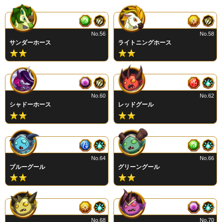
No.56
No.58
サンダーホース
ライトニングホース
No.60
No.62
シャドーホース
レッドグール
No.64
No.66
ブルーグール
グリーングール
No.68
No.70