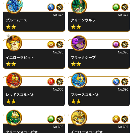
No.373
No.374
ブルームース
グリーンウルフ
No.375
No.376
イエローラビット
ブラックシープ
No.388
No.390
レッドスコルピオ
ブルースコルピオ
No.392
No.394
グリーンスコルピオ
イエロースコルピオ