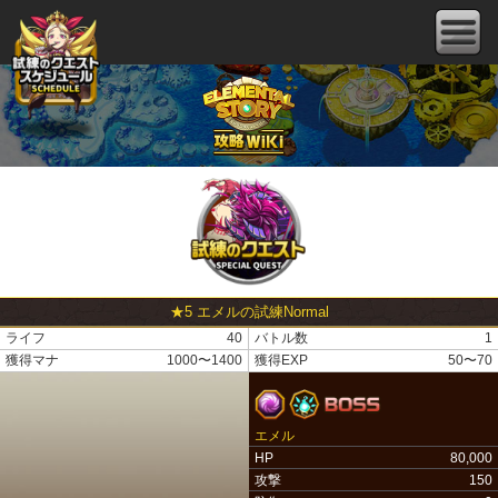
★5 エメルの試練Normal
ライフ
40
バトル数
1
獲得マナ
1000〜1400
獲得EXP
50〜70
エメル
HP
80,000
攻撃
150