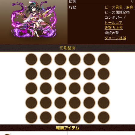
防御
0
行動
ピース異常：麻痺
ピース属性変換
コンボガード
ヒールコア
攻撃力上昇
連続攻撃
ダメージ軽減
初期盤面