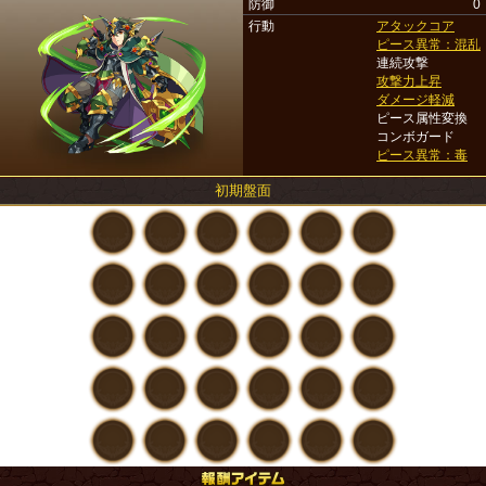
防御
0
行動
アタックコア
ピース異常：混乱
連続攻撃
攻撃力上昇
ダメージ軽減
ピース属性変換
コンボガード
ピース異常：毒
初期盤面