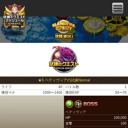
★5 ベディヴィアの試練Normal
ライフ
40
バトル数
1
獲得マナ
1000〜1400
獲得EXP
50〜70
ベディヴィア
HP
100,000
攻撃
100