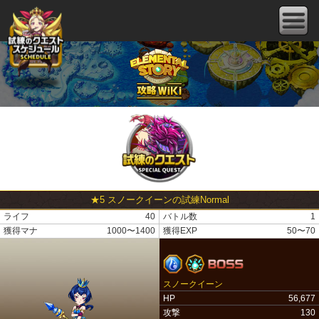
★5 スノークイーンの試練Normal
ライフ
40
バトル数
1
獲得マナ
1000〜1400
獲得EXP
50〜70
スノークイーン
HP
56,677
攻撃
130