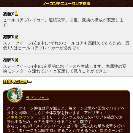
1
STEP
ヒールコアブレイカー、連続攻撃、回復、変換の構成が安定しま
す。
2
STEP
スノークイーン(左)(中)いずれのヒールコアも高耐久であるため、最
低1人はヒールコアブレイカーが必要です
3
STEP
スノークイーン(中)は定期的に水ピースを生成します。木属性の変
換モンスターを連れていくと安定して戦うことができます
ラプンツェル
スノークイーン(中)はHPが減ると、毎ターン攻撃を4回防ぐバリアを
張ると同時にこちらに全体攻撃を行います。アビリティ「
スキルカウンター
」により、ラプンツェルがこのバリアを確定で無
効化するため、火力を集中させることが可能です
さらにスキル3「メイデンロープ」は非常に高火力な単体攻撃を行い
つつ『木ピースを10個生成』することができるため、次のターンに