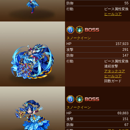
防御
55
行動
ピース属性変換
ヒールコア
スノークイーン
HP
157,923
攻撃
291
防御
147
行動
ピース属性変換
連続攻撃
アタックコア
ヒールコア
回数ガード
スノークイーン
HP
69,883
攻撃
151
防御
67