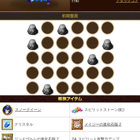
行動
アタックコア
初期盤面
スノークイーン
スピリットストーン(虹)
クリスタル
メイジーの進化石版 2
24
リンドヴルムの進化石版 2
スピリット攻撃力アップ