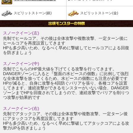
スピリットストーン(銀)
スピリットストーン(金)
スノークイーン(左)
先制でヒールコア、その後は全体攻撃や複数攻撃、一定ターン後に
ヒールコアを再度設置してきます
HPも多少高いため、なるべく早めに撃破してヒールコアによる回復
を防ぎましょう
スノークイーン(中)
先制でこちらのHP最大値を下げてくる攻撃を行ってきます。
DANGERゾーンに入ると『盤面の水ピースの個数』に比例して強烈
な全体攻撃を放ってくるため、水ピースの個数にも注意が必要です
HPが減ると、自身に攻撃を4回防ぐバリアを張り、各種コアを設置
してきます。連続攻撃ができるモンスターがいない場合、DANGER
ゾーンまでHPを回復されてしまうので、連続攻撃でバリアを削りつ
つ攻撃が効果的です
スノークイーン(右)
先制でアタックコア、その後は全体攻撃や複数攻撃、一定ターン後
にアタックコアを再度設置してきます
HPも多少高いため、なるべく早めに撃破してアタックコアによる攻
撃力UPを防ぎましょう