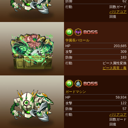
防御
62
行動
回数ガード
バリアコア
回復
学園長バロール
HP
203,685
攻撃
309
防御
183
行動
ピース属性変換
ピース異常：毒
ガードマシン
HP
59,934
攻撃
122
防御
57
行動
バリアコア
回数ガード
回復