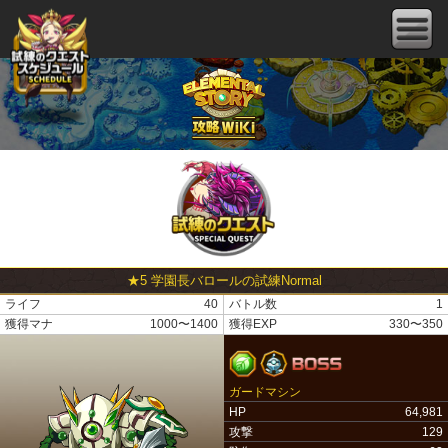
★5 学園長バロールの試練Normal
ライフ
40
バトル数
1
獲得マナ
1000〜1400
獲得EXP
330〜350
ガードマシン
HP
64,981
攻撃
129