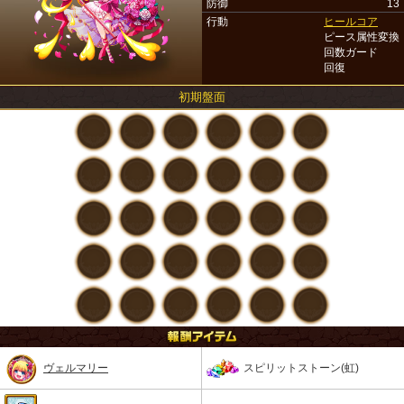
防御
13
行動
ヒールコア
ピース属性変換
回数ガード
回復
初期盤面
ヴェルマリー
スピリットストーン(虹)