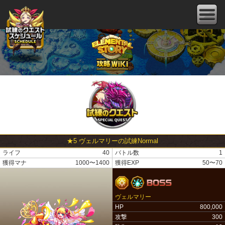
★5 ヴェルマリーの試練Normal
ライフ
40
バトル数
1
獲得マナ
1000〜1400
獲得EXP
50〜70
ヴェルマリー
HP
800,000
攻撃
300