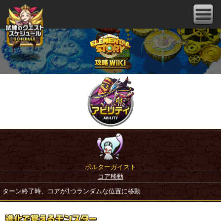
ポルターガイスト
コア移動
ターン終了時、コアが1つランダムな位置に移動