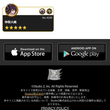
No.4165
神裂火織
©Studio Z, Inc. All Rights Reserved.
本サイトで使用されている画像、文章、情報、音声、動画等は
StudioZ株式会社
の著作権により保護されております。
著作者の許可なく、複製、転載等の行為を禁止いたします。
本サイトに掲載されている内容について、StudioZ株式会社はそれら内容の正確性を保証して
おりません。
PRIVACY POLICY