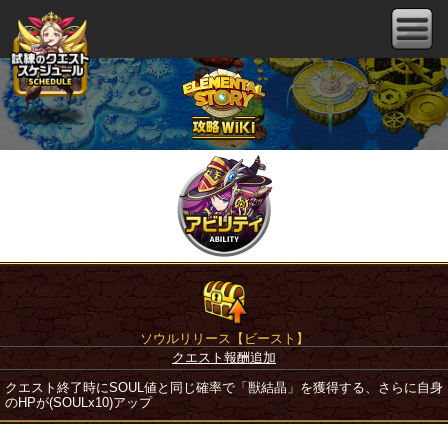
ソウルリリース【ビースト】
クエスト報酬追加
クエスト終了時にSOUL値と同じ確率で「獣結晶」を獲得する、さらに自身
のHPが(SOULx10)アップ