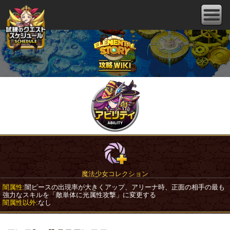
魔法少女コレクション
闇属性:
闇ピースの出現率が大きくアップ、アリーナ時、正面の相手の最も
強力なスキルを「敵単体に光属性攻撃」に変更する
闇属性以外:
なし