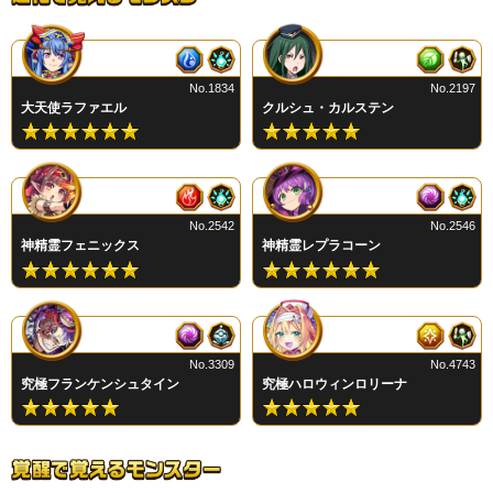
No.1834
No.2197
大天使ラファエル
クルシュ・カルステン
No.2542
No.2546
神精霊フェニックス
神精霊レプラコーン
No.3309
No.4743
究極フランケンシュタイン
究極ハロウィンロリーナ