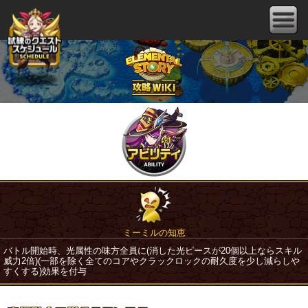
ミーミルの知恵
バトル開始時、光属性の味方全員に(消した光ピースが20個以上ならスキル
威力2倍)(一部を除く全てのコアやクラックロックの耐久度を少し減らしや
すくする)効果を付与