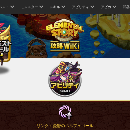
ベント
モンスター
スキル
アビリティ
アビカ
武器
リンク：憂鬱のベルフェゴール