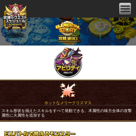
ホットなメリークリスマス
スキル形状を揃えたスキルをすべて発動できる、木属性の味方全体の攻撃
属性に火属性を追加する