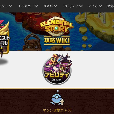
ベント
モンスター
スキル
アビリティ
アビカ
武器
マシン攻撃力＋50