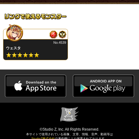
No.4539
ウェスタ
©Studio Z, Inc. All Rights Reserved.
本サイトで使用されている画像、文章、情報、音声、動画等は
StudioZ株式会社
の著作権により保護されております。