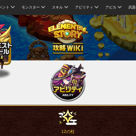
ベント
モンスター
スキル
アビリティ
アビカ
武器
12の柱