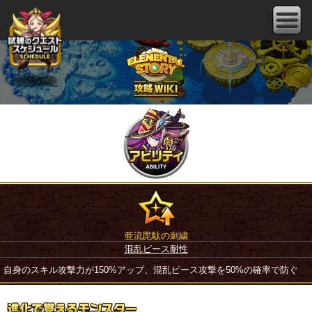
亜流毘駄の刺繍
混乱ピース耐性
自身のスキル攻撃力が150%アップ、混乱ピース攻撃を50%の確率で防ぐ