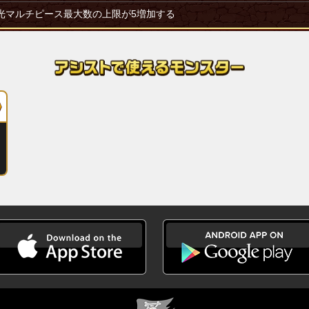
光マルチピース最大数の上限が5増加する
機動殲滅機)