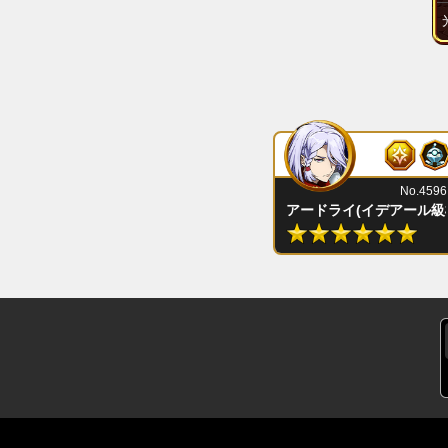
No.4596
アードライ(イデアール級