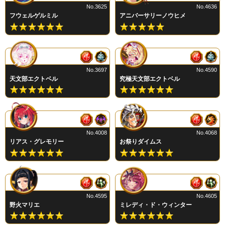
No.3625
No.4636
フウェルゲルミル
アニバーサリーノウヒメ
No.3697
No.4590
天文部エクトベル
究極天文部エクトベル
No.4008
No.4068
リアス・グレモリー
お祭りダイムス
No.4595
No.4605
野火マリエ
ミレディ・ド・ウィンター