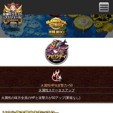
火属性HP&攻撃力+50
火属性ステータスアップ
火属性の味方全員のHPと攻撃力が50アップ(重複なし)