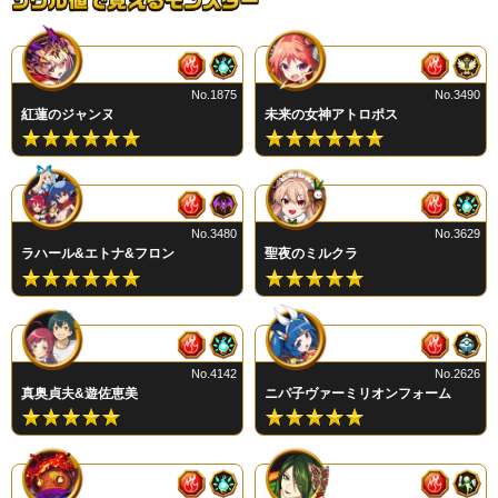
No.1875
No.3490
紅蓮のジャンヌ
未来の女神アトロポス
No.3480
No.3629
ラハール&エトナ&フロン
聖夜のミルクラ
No.4142
No.2626
真奥貞夫&遊佐恵美
ニパ子ヴァーミリオンフォーム