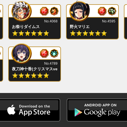
No.4068
No.4595
お祭りダイムス
野火マリエ
No.4789
夜刀神十香(クリスマスver.)