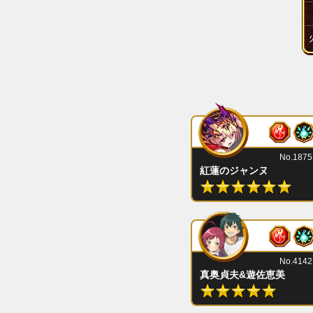
No.1875
紅蓮のジャンヌ
No.4142
真奥貞夫&遊佐恵美