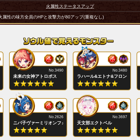
火属性ステータスアップ
火属性の味方全員のHPと攻撃力が80アップ(重複なし)
No.3490
No.3480
未来の女神アトロポス
ラハール&エトナ&フロン
No.2626
No.3697
ニパ子ヴァーミリオンフォーム
天文部エクトベル