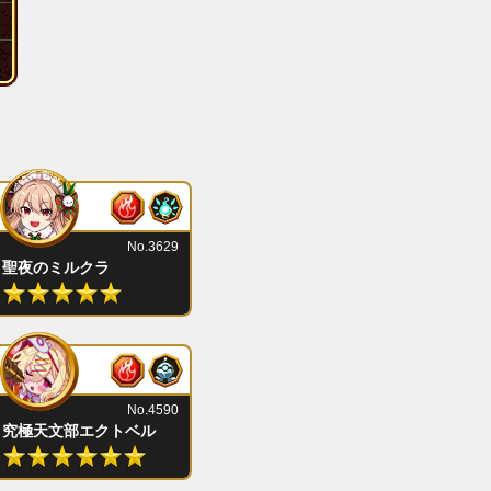
No.3629
聖夜のミルクラ
No.4590
究極天文部エクトベル