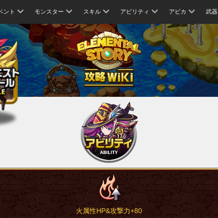
ベント
モンスター
スキル
アビリティ
アビカ
武器
火属性HP&攻撃力+80