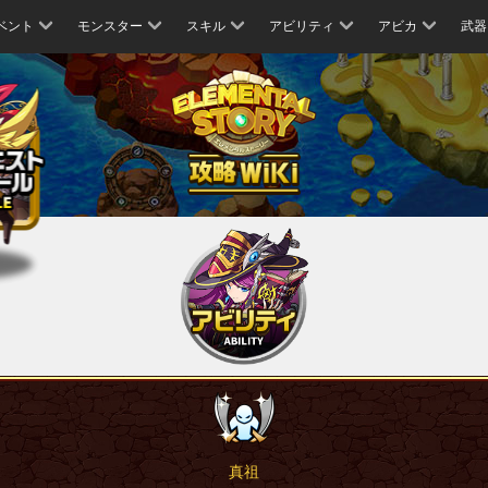
ベント
モンスター
スキル
アビリティ
アビカ
武器
真祖