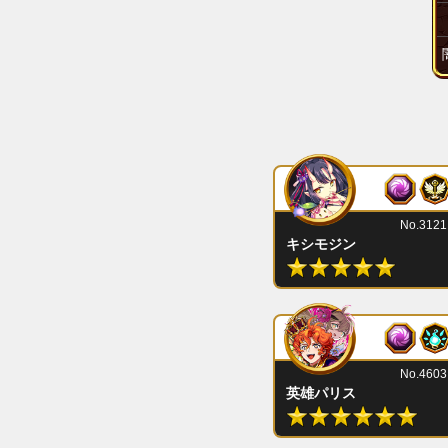
No.3121
キシモジン
No.4603
英雄パリス