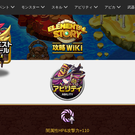
ベント
モンスター
スキル
アビリティ
アビカ
武器
闇属性HP&攻撃力+110