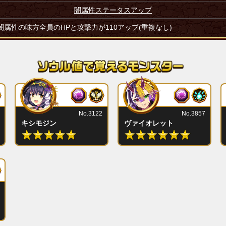
闇属性ステータスアップ
闇属性の味方全員のHPと攻撃力が110アップ(重複なし)
No.3122
No.3857
キシモジン
ヴァイオレット