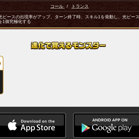
コール
/
トランス
光ピースの出現率がアップ、ターン終了時、スキル1を発動し、光ピー
を1個究極化する