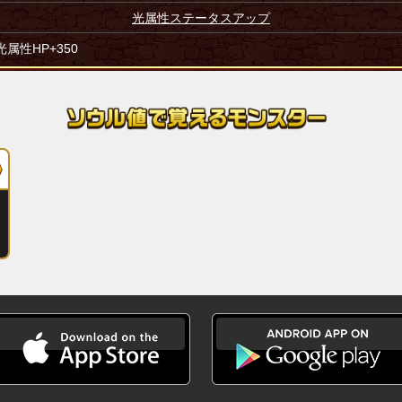
光属性ステータスアップ
光属性HP+350