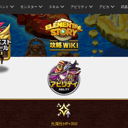
ベント
モンスター
スキル
アビリティ
アビカ
武器
光属性HP+350