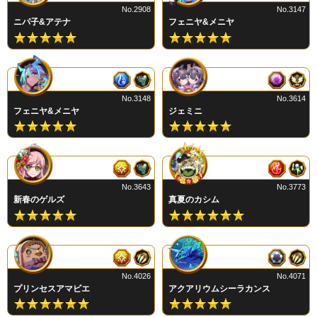
No.2908
No.3147
ニパ子&アテナ
フェニヤ&メニヤ
No.3148
No.3614
フェニヤ&メニヤ
ジェミニ
No.3643
No.3773
新春のゲルズ
真夏のカシム
No.4026
No.4071
プリンセスアマビエ
アクアリウムシーラカンス